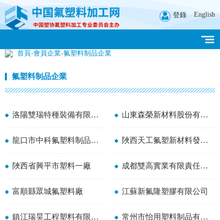
English
登錄
首頁
-
會員企業
-
氟塑料制品企業
氟塑料制品企業
洛陽雙瑞特種裝備有限公司
山東森榮新材料股份有限公司
龍口市中科氟塑料制品有限公司
陜西天工氟塑新材料發展有限公司
陜西省興平市塑料一廠
成都雙高實業有限責任公司
富順縣眾城氟塑料廠
江蘇新氟隆塑膠有限公司
鎮江瑞昊工程塑料有限公司
常州市怡用塑料制品有限公司