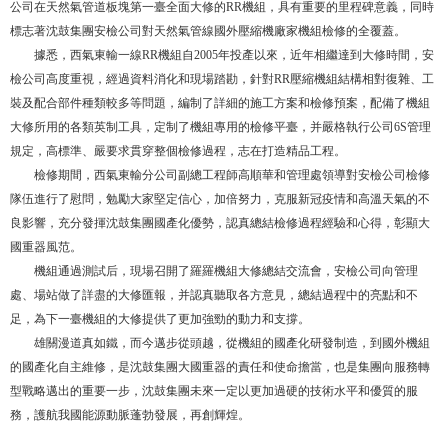
公司在天然氣管道板塊第一臺全面大修的RR機組，具有重要的里程碑意義，同時
標志著沈鼓集團安檢公司對天然氣管線國外壓縮機廠家機組檢修的全覆蓋。
據悉，西氣東輸一線RR機組自2005年投產以來，近年相繼達到大修時間，安
檢公司高度重視，經過資料消化和現場踏勘，針對RR壓縮機組結構相對復雜、工
裝及配合部件種類較多等問題，編制了詳細的施工方案和檢修預案，配備了機組
大修所用的各類英制工具，定制了機組專用的檢修平臺，并嚴格執行公司6S管理
規定，高標準、嚴要求貫穿整個檢修過程，志在打造精品工程。
檢修期間，西氣東輸分公司副總工程師高順華和管理處領導對安檢公司檢修
隊伍進行了慰問，勉勵大家堅定信心，加倍努力，克服新冠疫情和高溫天氣的不
良影響，充分發揮沈鼓集團國產化優勢，認真總結檢修過程經驗和心得，彰顯大
國重器風范。
機組通過測試后，現場召開了羅羅機組大修總結交流會，安檢公司向管理
處、場站做了詳盡的大修匯報，并認真聽取各方意見，總結過程中的亮點和不
足，為下一臺機組的大修提供了更加強勁的動力和支撐。
雄關漫道真如鐵，而今邁步從頭越，從機組的國產化研發制造，到國外機組
的國產化自主維修，是沈鼓集團大國重器的責任和使命擔當，也是集團向服務轉
型戰略邁出的重要一步，沈鼓集團未來一定以更加過硬的技術水平和優質的服
務，護航我國能源動脈蓬勃發展，再創輝煌。