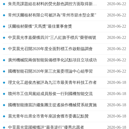
朱亮亮課題組在材料的熒光顏色調控方面取得新進展
2020-06-22
常州沃爾核材有限公司被評為“常州市節水型企業”
2020-06-22
沃爾核材榮獲“天馬獎”最佳董事會獎
2020-06-22
中昊晨光李嘉榮獲四川“三八紅旗手標兵”榮譽稱號
2020-06-22
中昊晨光召開2020年度全面對標工作啟動協調會
2020-06-22
廣州機械院兩個智能裝備標準化試點項目立項成功
2020-06-22
國機智能召開2020年第三次黨委理論中心組學習
2020-06-22
理文化工趙俊杰被評為九江市最美青年科技工作者
2020-06-18
贛州市工信局黨組成員殷俊一行到國機智能交流
2020-06-18
國機智能擔當許繼集團主從遙操作機械臂系統實施
2020-06-18
晨光青年出席全市青年座談會獲市委書記點贊
2020-06-18
中昊晨光雷躍權獲評“最美逆行”優秀志愿者
2020-06-18