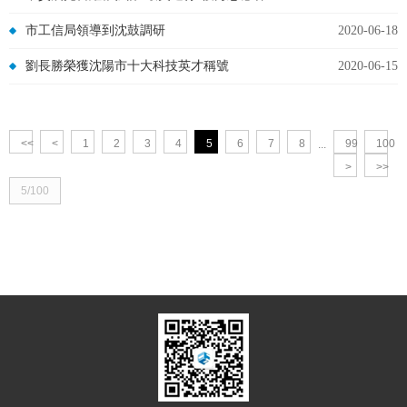
市工信局領導到沈鼓調研
2020-06-18
劉長勝榮獲沈陽市十大科技英才稱號
2020-06-15
<<
<
1
2
3
4
5
6
7
8
99
100
...
>
>>
5/100